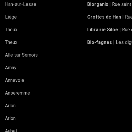
Han-sur-Lesse
Biorganix
| Rue saint
Liège
Grottes de Han
| Ru
Theux
Librairie Siloë
| Rue
Theux
Bio-fagnes
| Les di
Alle sur Semois
Amay
Annevoie
Anseremme
Arlon
Arlon
Aubel