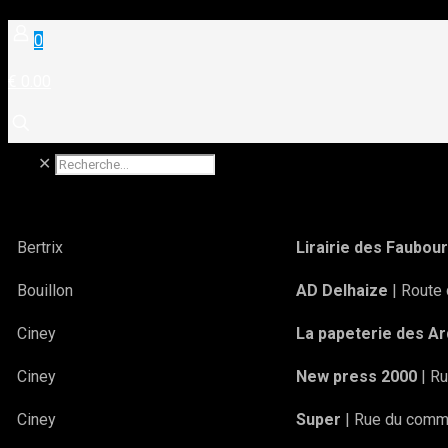
0
€ 0.00
✕
Bertrix
Lirairie des Faubou
Bouillon
AD Delhaize
| Route
Ciney
La papeterie des A
Ciney
New press 2000
| R
Ciney
Super
| Rue du comm