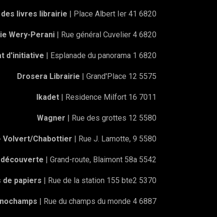
des livres librairie
| Place Albert Ier 41 6820
rie Wery-Perani
| Rue général Cuvelier 4 6820
t d'initiative
| Esplanade du panorama 1 6820
Drosera Librairie
| Grand'Place 12 5575
Ikadet
| Residence Milfort 16 7011
Wagner
| Rue des grottes 12 5580
- Volvert/Chabottier
| Rue J. Lamotte, 9 5580
a découverte
| Grand-route, Blaimont 58a 5542
s de papiers
| Rue de la station 155 bte2 5370
rnochamps
| Rue du champs du monde 4 6887