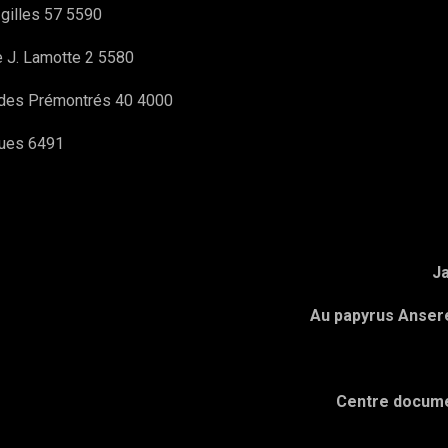
 gilles 57 5590
e J. Lamotte 2 5580
 des Prémontrés 40 4000
gues 6491
Ja
Au papyrus Ansere
Centre docume