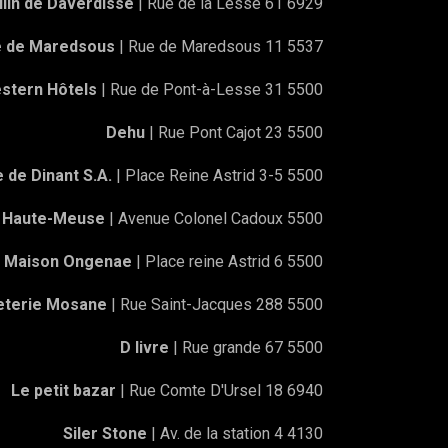
lin de Daverdisse
| Rue de la Lesse 61 6929
e de Maredsous
| Rue de Maredsous 11 5537
stern Hôtels
| Rue de Pont-à-Lesse 31 5500
Dehu
| Rue Pont Cajot 23 5500
e de Dinant S.A.
| Place Reine Astrid 3-5 5500
a Haute-Meuse
| Avenue Colonel Cadoux 5500
Maison Ongenae
| Place reine Astrid 6 5500
eterie Mosane
| Rue Saint-Jacques 288 5500
D livre
| Rue grande 67 5500
Le petit bazar
| Rue Comte D'Ursel 18 6940
Siler Stone
| Av. de la station 4 4130