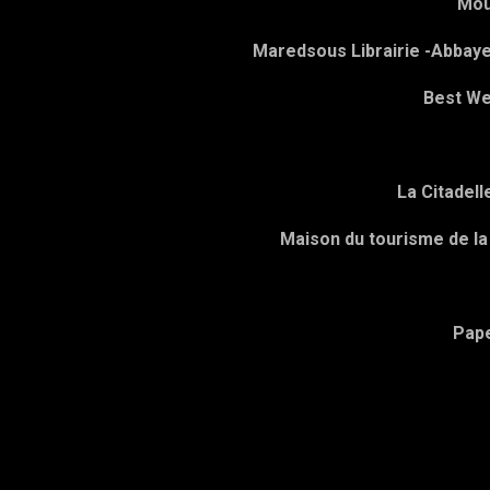
Mou
Maredsous Librairie -Abbay
Best We
La Citadell
Maison du tourisme de l
Pap