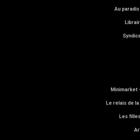
Au paradis 
Librai
Syndica
Minimarket 
Le relais de l
Les fille
A