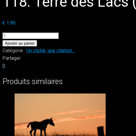
118. Terre des Lacs
€
1.90
quantité
de
Ajouter au panier
118.
Catégorie :
Un cliché, une citation...
Terre
Partager
des
0
Lacs
Produits similaires
(Nord
de
Tampere-
Finlande)