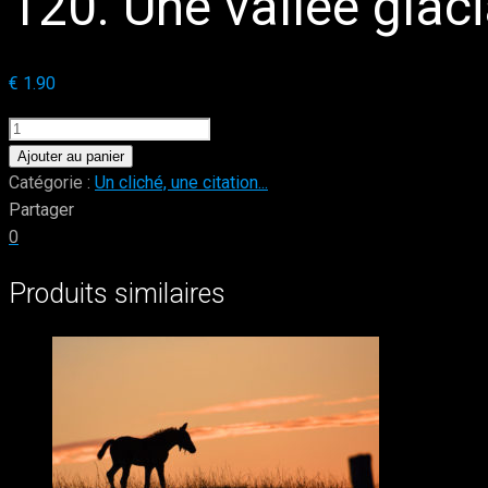
120. Une vallée glac
€
1.90
quantité
de
Ajouter au panier
120.
Catégorie :
Un cliché, une citation...
Une
Partager
vallée
0
glaciaire
Produits similaires
typique,
celle
du
bout
du
monde