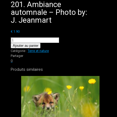
201. Ambiance
automnale – Photo by:
J. Jeanmart
€
1.90
quantité
de
Ajouter au panier
201.
Catégorie :
Terre et nature
Ambiance
Partager
automnale
0
-
Produits similaires
Photo
by:
J.
Jeanmart