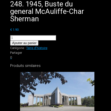
248. 1945, Buste du
general McAuliffe-Char
Sherman
€
1.90
quantité
de
Ajouter au panier
248.
Catégorie :
Terre d'histoire
1945,
Partager
Buste
0
du
Produits similaires
general
McAuliffe-
Char
Sherman