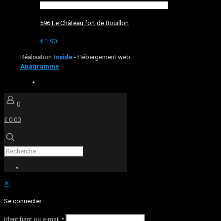
596.Le Château fort de Bouillon
€
1.90
Réalisation
Inside
- Hébergement web
Anagramme
0
€ 0.00
✕
Se connecter
Identifiant ou e-mail
*