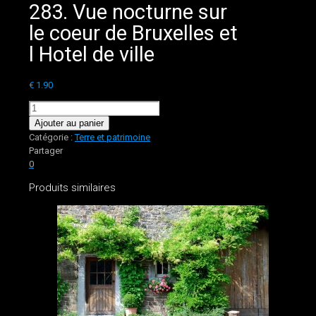
283. Vue nocturne sur
le coeur de Bruxelles et
l Hotel de ville
€
1.90
quantité
de
Ajouter au panier
283.
Catégorie :
Terre et patrimoine
Vue
Partager
nocturne
0
sur
Produits similaires
le
coeur
de
Bruxelles
et
l
Hotel
de
ville