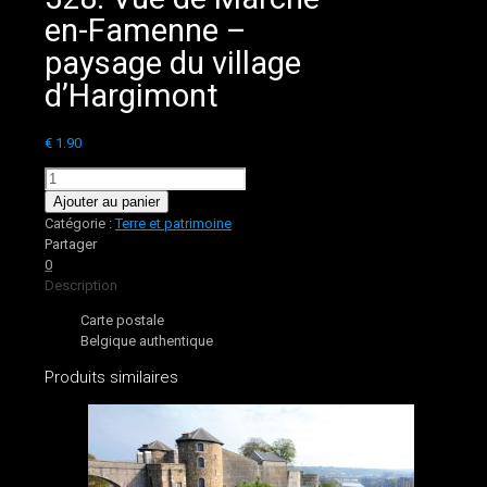
en-Famenne –
paysage du village
d’Hargimont
€
1.90
quantité
de
Ajouter au panier
328.
Catégorie :
Terre et patrimoine
Vue
Partager
de
0
Marche-
Description
en-
Carte postale
Famenne
Belgique authentique
-
paysage
Produits similaires
du
village
d’Hargimont