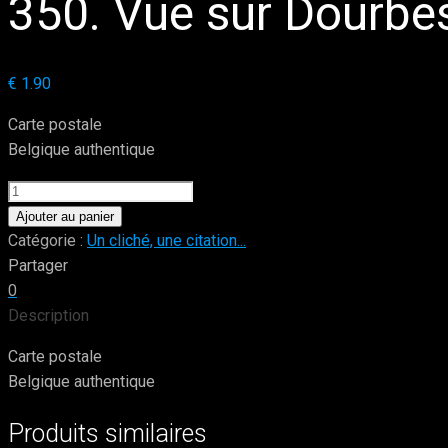
350. Vue sur Dourbes
€
1.90
Carte postale
Belgique authentique
quantité
de
Ajouter au panier
350.
Catégorie :
Un cliché, une citation...
Vue
Partager
sur
0
Dourbes
Description
-
Carte postale
Photo
Belgique authentique
by:
R.
Produits similaires
Drèze