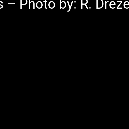
 – Photo by: R. Drèz