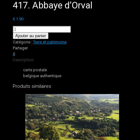
417. Abbaye d’Orval
€
1.90
quantité
de
Ajouter au panier
417.
Catégorie :
Terre et patrimoine
Abbaye
Partager
d'Orval
0
Description
carte postale
belgique authentique
Produits similaires