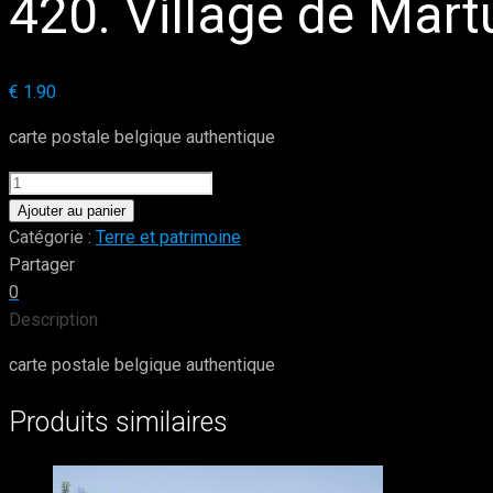
420. Village de Mart
€
1.90
carte postale belgique authentique
quantité
de
Ajouter au panier
420.
Catégorie :
Terre et patrimoine
Village
Partager
de
0
Martué
Description
carte postale belgique authentique
Produits similaires