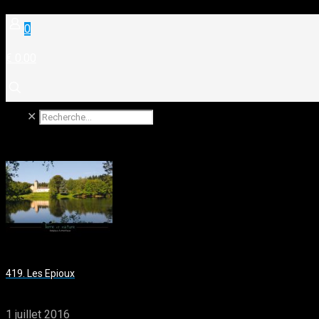
0
€ 0.00
✕
419. Les Epioux
1 juillet 2016