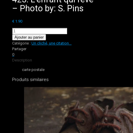
– Photo by: S. Pins
€
1.90
quantité
de
Ajouter au panier
423.
Catégorie :
Un cliché, une citation...
L'enfant
Partager
qui
0
rêve
Description
-
carte postale
Photo
by:
Produits similaires
S.
Pins