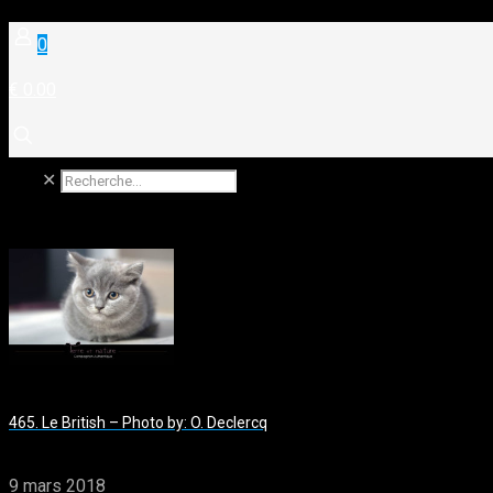
0
€ 0.00
✕
465. Le British – Photo by: O. Declercq
9 mars 2018