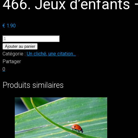
466. Jeux d’enfants 
€
1.90
quantité
de
Ajouter au panier
466.
Catégorie :
Un cliché, une citation...
Jeux
Partager
d’enfants
0
-
Produits similaires
Photo
by:
B.
Lesage