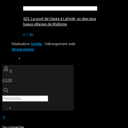
525. Le pont de Claies à Laforêt, un des plus
beaux villages de Wallonie
€
1.90
Réalisation
Inside
- Hébergement web
Anagramme
0
€ 0.00
✕
Se connecter