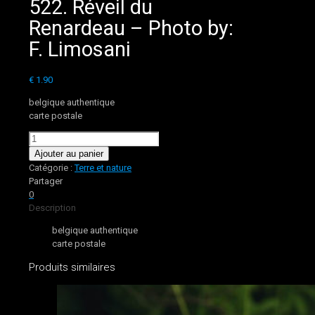
522. Réveil du
Renardeau – Photo by:
F. Limosani
€
1.90
belgique authentique
carte postale
quantité
de
Ajouter au panier
522.
Catégorie :
Terre et nature
Réveil
Partager
du
0
Renardeau
Description
-
belgique authentique
Photo
carte postale
by:
F.
Produits similaires
Limosani