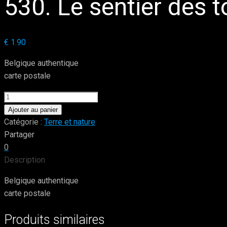
530. Le sentier des to
€
1.90
Belgique authentique
carte postale
quantité
de
Ajouter au panier
530.
Catégorie :
Terre et nature
Le
Partager
sentier
0
des
Description
tourbières:
Belgique authentique
la
carte postale
rivière
Produits similaires