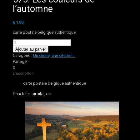
l’automne
€
1.90
carte postale belgique authentique
quantité
de
Ajouter au panier
573.
Catégorie :
Un cliché, une citation...
Les
Partager
couleurs
0
de
Description
l’automne
carte postale belgique authentique
Produits similaires