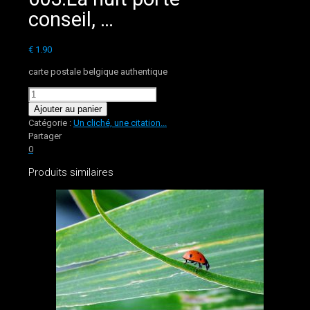
conseil, …
€
1.90
carte postale belgique authentique
quantité
de
Ajouter au panier
603.La
Catégorie :
Un cliché, une citation...
nuit
Partager
porte
0
conseil,
Produits similaires
...