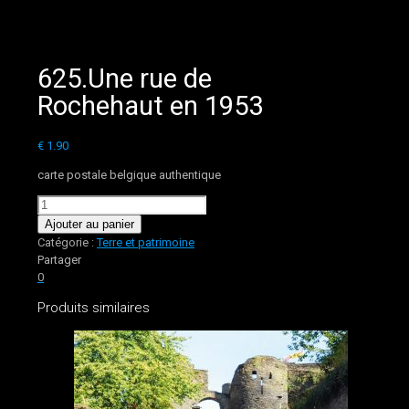
625.Une rue de
Rochehaut en 1953
€
1.90
carte postale belgique authentique
quantité
de
Ajouter au panier
625.Une
Catégorie :
Terre et patrimoine
rue
Partager
de
0
Rochehaut
Produits similaires
en
1953