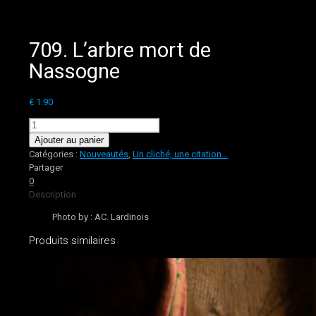
709. L’arbre mort de
Nassogne
€
1.90
quantité
de
Ajouter au panier
709.
Catégories :
Nouveautés
,
Un cliché, une citation...
L'arbre
Partager
mort
0
de
Description
Nassogne
Photo by : AC. Lardinois
Produits similaires