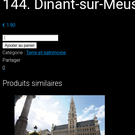
144. Dinant-sur-Meuse
€
1.90
quantité
de
Ajouter au panier
144.
Catégorie :
Terre et patrimoine
Dinant-
Partager
sur-
0
Meuse,
Produits similaires
sa
Collegiale
et
sa
citadelle