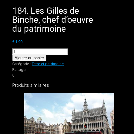
184. Les Gilles de
Binche, chef d’oeuvre
du patrimoine
€
1.90
quantité
de
Ajouter au panier
184.
Catégorie :
Terre et patrimoine
Les
Partager
Gilles
0
de
Produits similaires
Binche,
chef
d'oeuvre
du
patrimoine