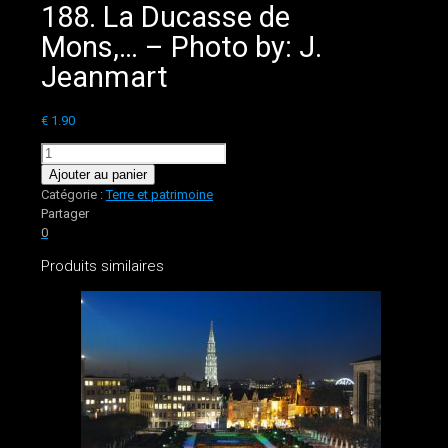
188. La Ducasse de
Mons,… – Photo by: J.
Jeanmart
€
1.90
quantité
de
Ajouter au panier
188.
Catégorie :
Terre et patrimoine
La
Partager
Ducasse
0
de
Produits similaires
Mons,...
-
Photo
by:
J.
Jeanmart