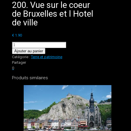
200. Vue sur le coeur
de Bruxelles et l Hotel
de ville
€
1.90
quantité
de
Ajouter au panier
200.
Catégorie :
Terre et patrimoine
Vue
Partager
sur
0
le
Produits similaires
coeur
de
Bruxelles
et
l
Hotel
de
ville