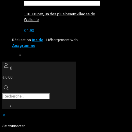
110. Crupet, un des plus beaux villages de
Wallonie
€
1.90
Réalisation
Inside
- Hébergement web
Anagramme
0
€ 0.00
✕
Se connecter