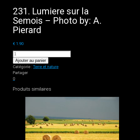
231. Lumiere sur la
Semois – Photo by: A.
Pierard
€
1.90
quantité
de
Ajouter au panier
231.
Catégorie :
Terre et nature
Lumiere
Partager
sur
0
la
Produits similaires
Semois
-
Photo
by:
A.
Pierard