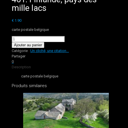
mille lacs
€
1.90
carte postale belgique
quantité
de
Ajouter au panier
461.
Catégorie :
Un cliché, une citation...
Finlande,
Partager
pays
0
des
Description
mille
carte postale belgique
lacs
Produits similaires