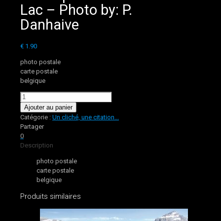
Lac – Photo by: P.
Danhaive
€
1.90
photo postale
carte postale
belgique
quantité
de
Ajouter au panier
551.
Catégorie :
Un cliché, une citation...
Tipi
Partager
au
0
bord
Description
du
photo postale
Lac
carte postale
-
belgique
Photo
by:
Produits similaires
P.
Danhaive