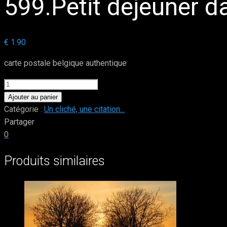
599.Petit déjeuner d
€
1.90
carte postale belgique authentique
quantité
de
Ajouter au panier
599.Petit
Catégorie :
Un cliché, une citation...
déjeuner
Partager
dans
0
la
Produits similaires
nature