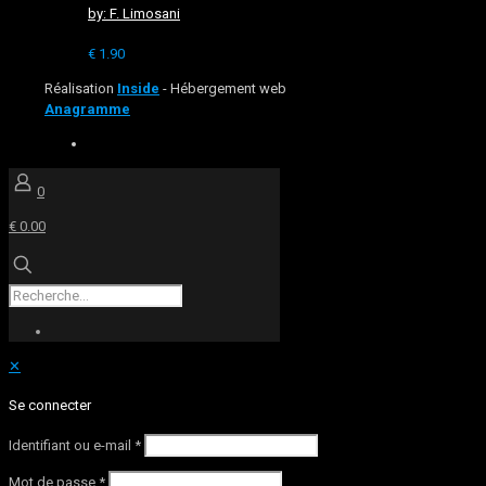
by: F. Limosani
€
1.90
Réalisation
Inside
- Hébergement web
Anagramme
0
€ 0.00
✕
Se connecter
Identifiant ou e-mail
*
Mot de passe
*