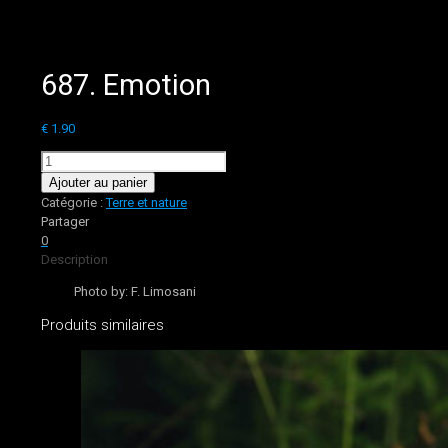
687. Emotion
€
1.90
quantité
de
Ajouter au panier
687.
Catégorie :
Terre et nature
Emotion
Partager
0
Description
Photo by: F. Limosani
Produits similaires