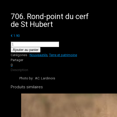
706. Rond-point du cerf
de St Hubert
€
1.90
quantité
de
Ajouter au panier
706.
Catégories :
Nouveautés
,
Terre et patrimoine
Rond-
Partager
point
0
du
Description
cerf
Photo by : AC. Lardinois
de
St
Produits similaires
Hubert