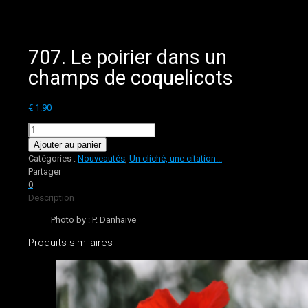
707. Le poirier dans un
champs de coquelicots
€
1.90
quantité
de
Ajouter au panier
707.
Catégories :
Nouveautés
,
Un cliché, une citation...
Le
Partager
poirier
0
dans
Description
un
Photo by : P. Danhaive
champs
de
Produits similaires
coquelicots