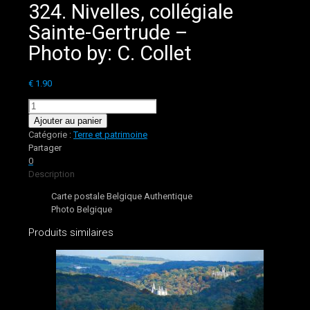
324. Nivelles, collégiale
Sainte-Gertrude –
Photo by: C. Collet
€
1.90
quantité
de
Ajouter au panier
324.
Catégorie :
Terre et patrimoine
Nivelles,
Partager
collégiale
0
Sainte-
Description
Gertrude
Carte postale Belgique Authentique
-
Photo Belgique
Photo
by:
Produits similaires
C.
Collet