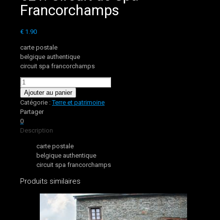
Francorchamps
€
1.90
carte postale
belgique authentique
circuit spa francorchamps
quantité
de
Ajouter au panier
521.
Catégorie :
Terre et patrimoine
Circuit
Partager
de
0
Spa-
Description
Francorchamps
carte postale
belgique authentique
circuit spa francorchamps
Produits similaires