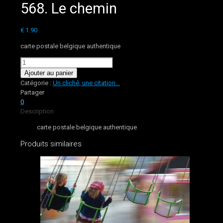
568. Le chemin
€
1.90
carte postale belgique authentique
quantité
de
Ajouter au panier
568.
Catégorie :
Un cliché, une citation...
Le
Partager
chemin
0
Description
carte postale belgique authentique
Produits similaires