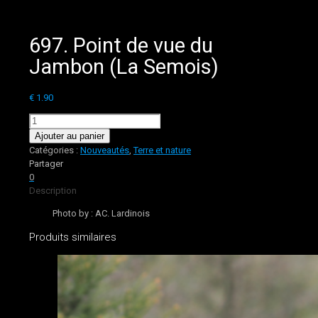
697. Point de vue du
Jambon (La Semois)
€
1.90
quantité
de
Ajouter au panier
697.
Catégories :
Nouveautés
,
Terre et nature
Point
Partager
de
0
vue
Description
du
Photo by : AC. Lardinois
Jambon
(La
Produits similaires
Semois)